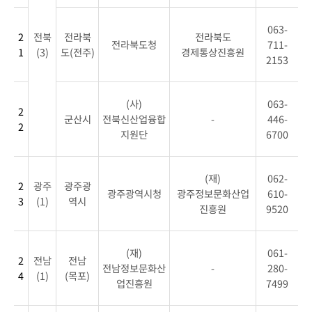
063-
2
전북
전라북
전라북도
전라북도청
711-
1
(3)
도(전주)
경제통상진흥원
2153
(사)
063-
2
군산시
전북신산업융합
-
446-
2
지원단
6700
(재)
062-
2
광주
광주광
광주광역시청
광주정보문화산업
610-
3
(1)
역시
진흥원
9520
(재)
061-
2
전남
전남
전남정보문화산
-
280-
4
(1)
(목포)
업진흥원
7499