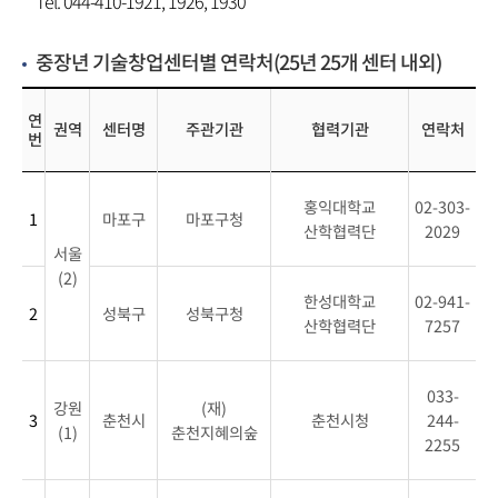
Tel. 044-410-1921, 1926, 1930
중장년 기술창업센터별 연락처(25년 25개 센터 내외)
연
권역
센터명
주관기관
협력기관
연락처
번
중
홍익대학교
02-303-
장
1
마포구
마포구청
산학협력단
2029
년
서울
기
(2)
술
한성대학교
02-941-
2
성북구
성북구청
창
산학협력단
7257
업
센
033-
터
강원
(재)
3
춘천시
춘천시청
244-
정
(1)
춘천지혜의숲
2255
보
확