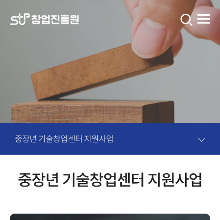
창
업
진
흥
원
콘
텐
츠
중장년 기술창업센터 지원사업
입
니
중장년 기술창업센터 지원사업
다.