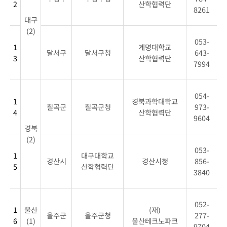
2
산학협력단
8261
대구
(2)
053-
1
계명대학교
달서구
달서구청
643-
3
산학협력단
7994
054-
1
경북과학대학교
칠곡군
칠곡군청
973-
4
산학협력단
9604
경북
(2)
053-
1
대구대학교
경산시
경산시청
856-
5
산학협력단
3840
052-
1
울산
(재)
울주군
울주군청
277-
6
(1)
울산테크노파크
9704