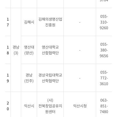
055-
1
김해의생명산업
김해시
-
310-
7
진흥원
9260
055-
1
경남
영산대
영산대학교
-
380-
8
(3)
(양산)
산합협력단
9656
055-
1
경남
경상국립대학교
-
772-
9
(진주)
산학협력단
3610
(사)
063-
2
익산시
전북창업공유지
익산시청
851-
0
원센터
7480