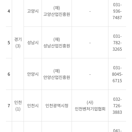
인
031-
(재)
하
4
고양시
-
936-
고양산업진흥원
기
7487
표
연
031-
번,
경기
(재)
5
성남시
-
782-
권
(3)
성남산업진흥원
3265
역,
센
터
031-
(재)
명,
6
안양시
-
8045-
안양산업진흥원
주
6715
관
기
032-
관,
인천
(사)
7
인천시
인천광역시청
726-
협
(1)
인천벤처기업협회
3883
력
기
관,
041-