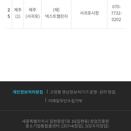
070-
2
제주
제주
(재)
서귀포시청
7732-
5
(1)
(서귀포)
넥스트챌린지
0202
개인정보처리방침
고정형 영상정보처기기 운영·관리 방침
이메일무단수집거부
세종특별자치시 집현중앙7로 16(집현동) 창업진흥원
중소기업통합콜센터.1357+4(창업), 5(모두의창업)