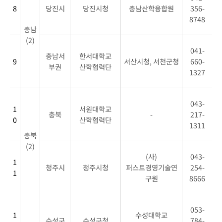
연
8
당진시
당진시청
충남산학융합원
356-
락
8748
충남
처
(2)
로
041-
구
충남서
한서대학교
9
서산시청, 서천군청
660-
분
부권
산학협력단
1327
하
여
안
043-
1
서원대학교
내
충북
-
217-
0
산학협력단
합
1311
충북
니
(2)
다.
(사)
043-
1
청주시
청주시청
퍼스트경영기술연
254-
1
구원
8666
053-
1
수성대학교
수성구
수성구청
784-