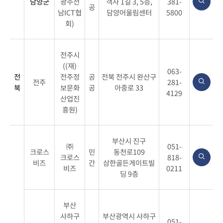
담양군
광주전
객사 1길 3, 5층,
381-
공
남ICT협
담양어울림센터
5800
회)
전주시
((재)
063-
전
전주정
공
전북 전주시 완산구
전주
281-
북
보문화
공
아중로 33
4129
산업진
흥원)
부산시 진구
㈜
051-
크로스
민
동천로109
크로스
818-
비즈
간
삼한골든게이트빌
비즈
0211
딩 9층
부산
사하구
부산광역시 사하구
051-