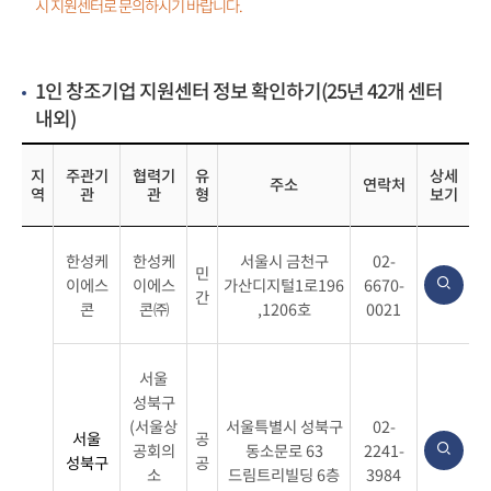
시 지원센터로 문의하시기 바랍니다.
1인 창조기업 지원센터 정보 확인하기(25년 42개 센터
내외)
지
주관기
협력기
유
상세
주소
연락처
역
관
관
형
보기
1
한성케
한성케
서울시 금천구
02-
인
민
이에스
이에스
가산디지털1로196
6670-
창
간
콘
콘㈜
,1206호
0021
조
기
업
서울
지
성북구
원
(서울상
서울특별시 성북구
02-
서울
공
센
공회의
동소문로 63
2241-
성북구
공
터
소
드림트리빌딩 6층
3984