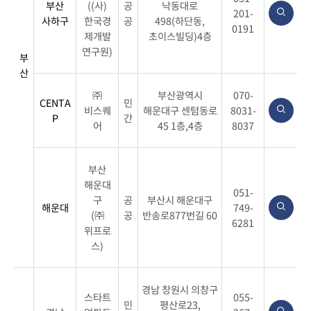
부산
((사)
공
낙동대로
201-
사하구
한국경
공
498(하단동,
0191
제개발
초이스빌딩)4층
연구원)
부
산
㈜
부산광역시
070-
CENTA
민
비스퀘
해운대구 센텀동로
8031-
P
간
어
45 1층,4층
8037
부산
해운대
051-
구
공
부산시 해운대구
해운대
749-
(㈜
공
반송로877번길 60
6281
위프로
스)
경남 창원시 의창구
스타트
055-
민
평산로23,