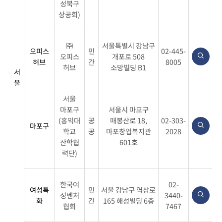
성북구
정
상공회)
보
확
인
㈜
서울특별시 강남구
오피스
민
02-445-
하
오피스
개포로 508
허브
간
8005
기
허브
소망빌딩 B1
서
표
울
지
서울
역,
마포구
서울시 마포구
주
(홍익대
공
매봉산로 18,
02-303-
관
마포구
학교
공
마포창업복지관
2028
기
산학협
601호
관,
력단)
협
력
기
한국여
02-
여성특
민
서울 강남구 역삼로
관,
성벤처
3440-
화
간
165 해성빌딩 6층
협회
7467
유
형,