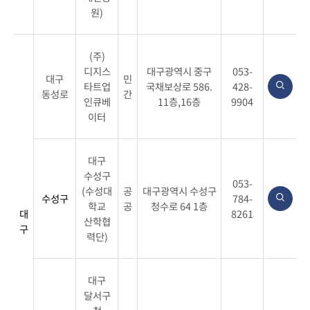
원)
(주)
디지스
대구광역시 중구
053-
대구
민
타트업
국채보상로 586.
428-
동성로
간
인큐베
11층,16층
9904
이터
대구
수성구
053-
(수성대
공
대구광역시 수성구
수성구
784-
학교
공
청수로 64 1층
대
8261
산학협
구
력단)
대구
달서구