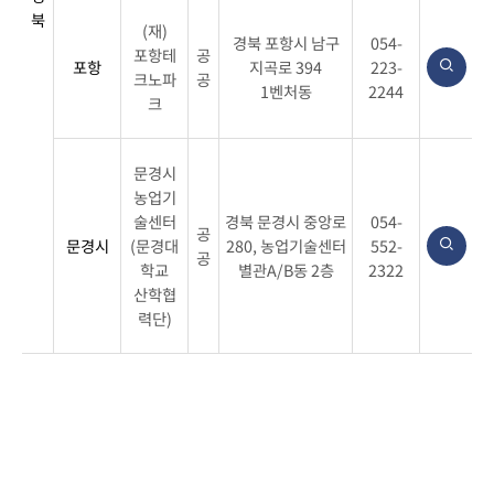
북
(재)
경북 포항시 남구
054-
포항테
공
포항
지곡로 394
223-
크노파
공
1벤처동
2244
크
문경시
농업기
술센터
경북 문경시 중앙로
054-
공
문경시
(문경대
280, 농업기술센터
552-
공
학교
별관A/B동 2층
2322
산학협
력단)