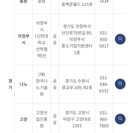
다.
흥원
흥원
7834
동백문월드 215호
의정부
경기도 의정부시
시
산단로76번길 89,
031-
의정부
(신한대
공
의정부시
850-
시
학교
공
중소기업지원센터
5817
산학협
1층
력단)
(재)
031-
경
한국나
공
경기도 수원시
나노
546-
기
노기술
공
광교로 109, B1층
6532
원
고양산
경기도 고양시
031-
공
고양
업진흥
덕양구 고양대로
960-
공
원
1393
7869