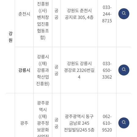
진흥원
033-
((사)
공
강원도 춘천시
춘천시
244-
벤처창
공
공지로 305, 4층
8715
업진흥
협동조
강
합)
원
강릉시
((재)
강원도 강릉시
033-
공
강릉시
강릉과
경강로 2326번길
650-
공
학산업
4
3362
진흥원)
광주광
역시
((재)
광주광역시 동구
062-
공
광주
광주정
금남로 245
610-
공
보문화
전일빌딩245 5층
9520
산업진