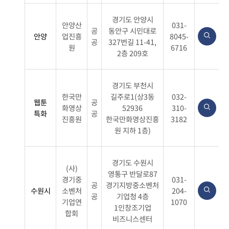
경기도 안양시
안양산
031-
공
동안구 시민대로
안양
업진흥
8045-
공
327번길 11-41,
원
6716
2층 209호
경기도 부천시
한국만
길주로1(상3동
032-
웹툰
공
화영상
52936
310-
특화
공
진흥원
한국만화영상진흥
3182
원 지하 1층)
경기도 수원시
(사)
영통구 반달로87
경기중
031-
공
경기지방중소벤처
수원시
소벤처
204-
공
기업청 4층
기업연
1070
1인창조기업
합회
비즈니스센터