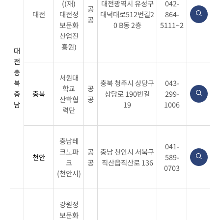
((재)
대전광역시 유성구
042-
공
대전
대전정
대덕대로512번길2
864-
공
보문화
0 B동 2층
5111~2
산업진
흥원)
대
전
충
서원대
북
충북 청주시 상당구
043-
학교
공
충
충북
상당로 190번길
299-
산학협
공
남
19
1006
력단
충남테
041-
크노파
공
충남 천안시 서북구
천안
589-
크
공
직산읍직산로 136
0703
(천안시)
강원정
보문화