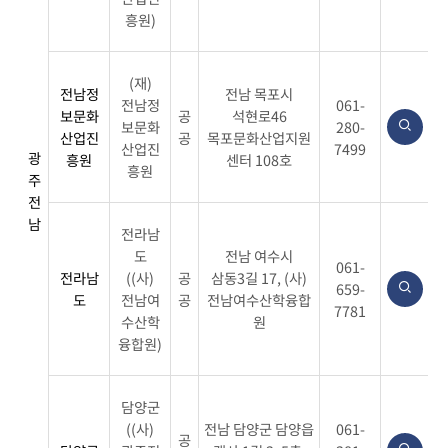
흥원)
(재)
전남정
전남 목포시
전남정
061-
보문화
공
석현로46
보문화
280-
산업진
공
목포문화산업지원
산업진
7499
광
흥원
센터 108호
흥원
주
전
남
전라남
도
전남 여수시
061-
전라남
((사)
공
삼동3길 17, (사)
659-
도
전남여
공
전남여수산학융합
7781
수산학
원
융합원)
담양군
((사)
전남 담양군 담양읍
061-
공