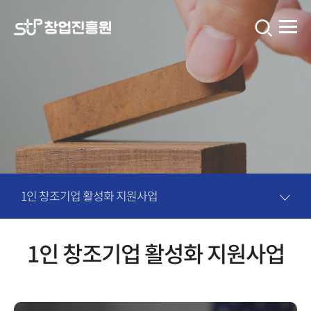
창
업
진
흥
원
콘
텐
츠
1인 창조기업 활성화 지원사업
입
니
1인 창조기업 활성화 지원사업
다.