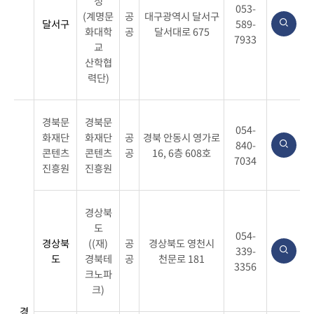
청
053-
(계명문
공
대구광역시 달서구
달서구
589-
화대학
공
달서대로 675
7933
교
산학협
력단)
경북문
경북문
054-
화재단
화재단
공
경북 안동시 영가로
840-
콘텐츠
콘텐츠
공
16, 6층 608호
7034
진흥원
진흥원
경상북
도
054-
경상북
((재)
공
경상북도 영천시
339-
도
경북테
공
천문로 181
3356
크노파
크)
경