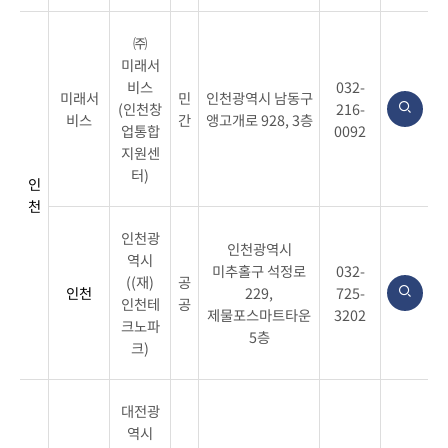
㈜
미래서
비스
032-
미래서
민
인천광역시 남동구
(인천창
216-
비스
간
앵고개로 928, 3층
업통합
0092
지원센
터)
인
천
인천광
인천광역시
역시
미추홀구 석정로
032-
((재)
공
인천
229,
725-
인천테
공
제물포스마트타운
3202
크노파
5층
크)
대전광
역시