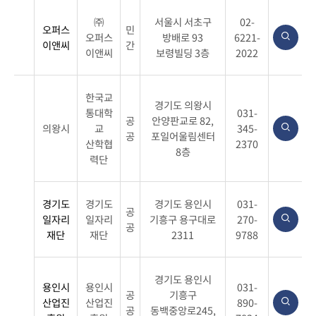
주
㈜
서울시 서초구
02-
소,
오퍼스
민
오퍼스
방배로 93
6221-
이앤씨
간
연
이앤씨
보령빌딩 3층
2022
락
처,
상
한국교
경기도 의왕시
통대학
031-
세
공
안양판교로 82,
의왕시
교
345-
보
공
포일어울림센터
산학협
2370
기
8층
력단
로
구
분
경기도
경기도
경기도 용인시
031-
공
하
일자리
일자리
기흥구 용구대로
270-
공
여
재단
재단
2311
9788
안
내
경기도 용인시
합
용인시
용인시
031-
공
기흥구
니
산업진
산업진
890-
공
동백중앙로245,