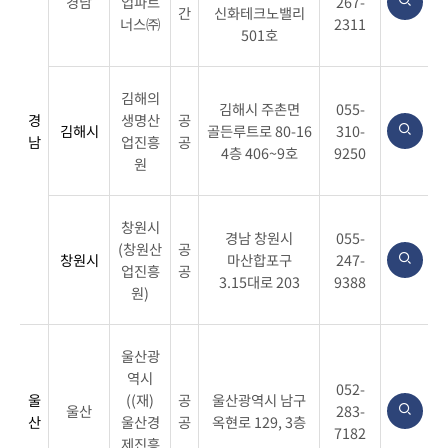
경남
업파트
267-
간
신화테크노밸리
너스㈜
2311
501호
김해의
김해시 주촌면
055-
경
생명산
공
김해시
골든루트로 80-16
310-
남
업진흥
공
4층 406~9호
9250
원
창원시
경남 창원시
055-
(창원산
공
창원시
마산합포구
247-
업진흥
공
3.15대로 203
9388
원)
울산광
역시
052-
울
((재)
공
울산광역시 남구
울산
283-
산
울산경
공
옥현로 129, 3층
7182
제진흥