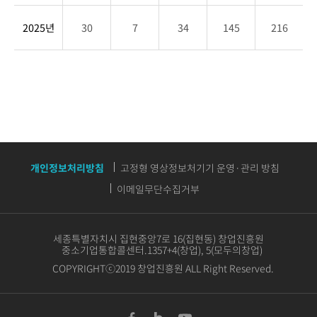
개
여
2025년
30
7
34
145
216
부
(전
부
공
개,
부
분
공
개인정보처리방침
고정형 영상정보처기기 운영·관리 방침
개,
이메일무단수집거부
비
공
개),
세종특별자치시 집현중앙7로 16(집현동) 창업진흥원
취
중소기업통합콜센터.1357+4(창업), 5(모두의창업)
하
COPYRIGHTⓒ2019 창업진흥원 ALL Right Reserved.
등,
총
계