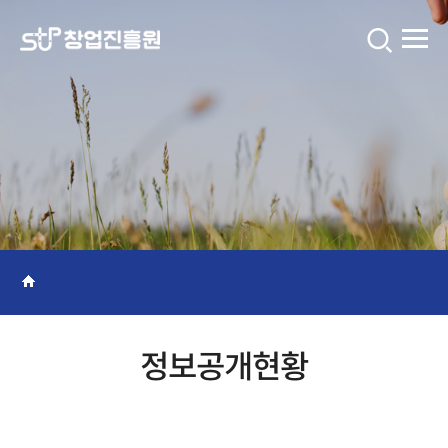
창
업
진
흥
원
콘
텐
츠
입
니
정보공개현황
다.