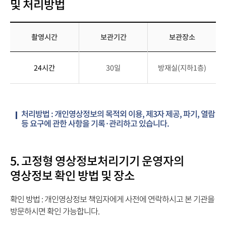
치
및 처리방법
권
대
한
수
이
로
촬영시간
보관기간
보관장소
있
구
는
영
분
24시간
30일
방재실(지하1층)
사
상
하
람
정
여
표
보
안
구
의
내
처리방법 : 개인영상정보의 목적외 이용, 제3자 제공, 파기, 열람
분,
촬
합
등 요구에 관한 사항을 기록·관리하고 있습니다.
성
영
니
명,
시
다.
직
간,
5. 고정형 영상정보처리기기 운영자의
위,
보
영상정보 확인 방법 및 장소
소
관
속,
기
확인 방법 : 개인영상정보 책임자에게 사전에 연락하시고 본 기관을
연
간,
방문하시면 확인 가능합니다.
락
보