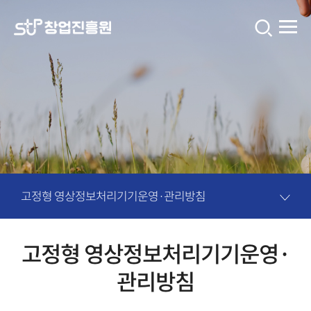
창
업
진
흥
원
콘
텐
츠
고정형 영상정보처리기기운영·관리방침
입
니
고정형 영상정보처리기기운영·
다.
관리방침