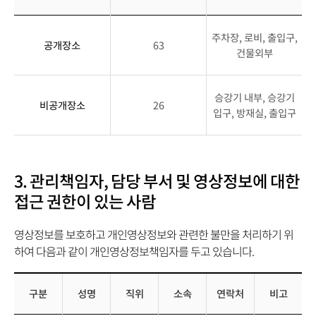
2.
주차장, 로비, 출입구,
고
공개장소
63
건물외부
정
형
영
승강기 내부, 승강기
비공개장소
26
상
입구, 방재실, 출입구
정
보
처
리
3. 관리책임자, 담당 부서 및 영상정보에 대한
기
접근 권한이 있는 사람
기
의
영상정보를 보호하고 개인영상정보와 관련한 불만을 처리하기 위
설
하여 다음과 같이 개인영상정보책임자를 두고 있습니다.
치
대
수,
구분
성명
직위
소속
연락처
비고
설