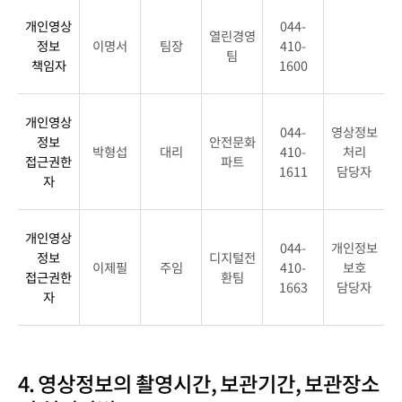
관
치
개인영상
044-
리
위
열린경영
정보
이명서
팀장
410-
책
팀
치
책임자
1600
임
및
자,
촬
담
영
개인영상
044-
영상정보
당
정보
안전문화
범
박형섭
대리
410-
처리
부
접근권한
파트
위
1611
담당자
서
자
표
및
설
영
치
개인영상
상
044-
개인정보
위
정보
디지털전
정
이제필
주임
410-
보호
치,
접근권한
환팀
보
1663
담당자
촬
자
에
영
대
범
한
위,
접
4. 영상정보의 촬영시간, 보관기간, 보관장소
설
근