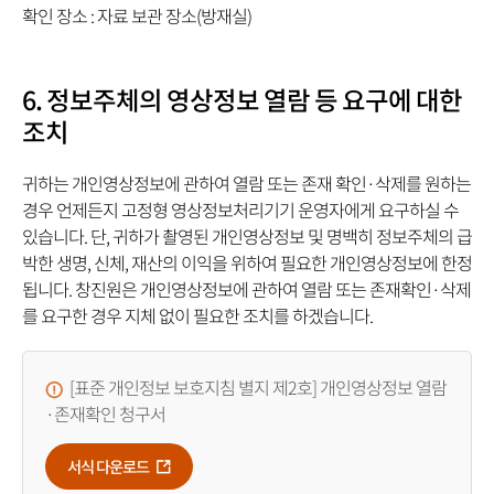
처,
관
확인 장소 : 자료 보관 장소(방재실)
비
장
고
소
로
및
6. 정보주체의 영상정보 열람 등 요구에 대한
구
처
조치
분
리
하
방
귀하는 개인영상정보에 관하여 열람 또는 존재 확인·삭제를 원하는
여
법
경우 언제든지 고정형 영상정보처리기기 운영자에게 요구하실 수
안
표
있습니다. 단, 귀하가 촬영된 개인영상정보 및 명백히 정보주체의 급
내
촬
박한 생명, 신체, 재산의 이익을 위하여 필요한 개인영상정보에 한정
합
영
됩니다. 창진원은 개인영상정보에 관하여 열람 또는 존재확인·삭제
니
시
를 요구한 경우 지체 없이 필요한 조치를 하겠습니다.
다.
간,
보
관
[표준 개인정보 보호지침 별지 제2호] 개인영상정보 열람
기
·존재확인 청구서
간,
보
서식 다운로드
관