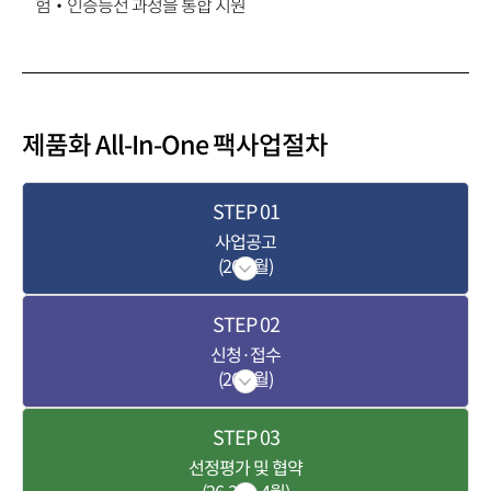
험‧인증등전 과정을 통합 지원
제품화 All-In-One 팩
사업절차
STEP
01
사업공고
(26.2월)
STEP
02
신청·접수
(26.3월)
STEP
03
선정평가 및 협약