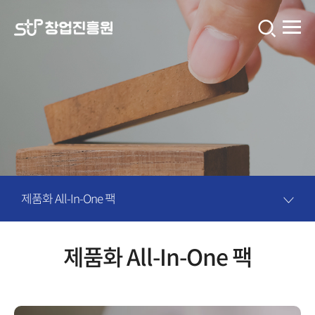
창
업
진
흥
원
콘
텐
츠
제품화 All-In-One 팩
입
니
제품화 All-In-One 팩
다.