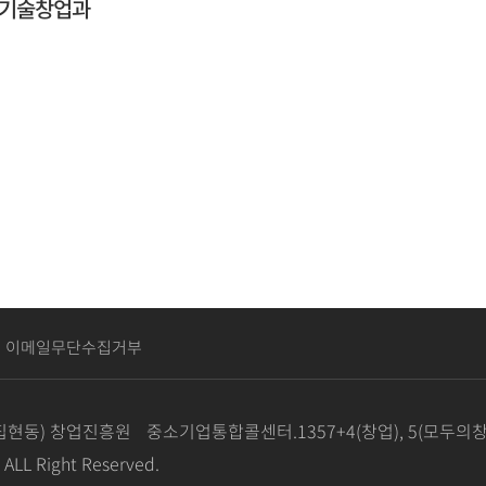
업기술창업과
이메일무단수집거부
집현동) 창업진흥원
중소기업통합콜센터.1357+4(창업), 5(모두의창
L Right Reserved.