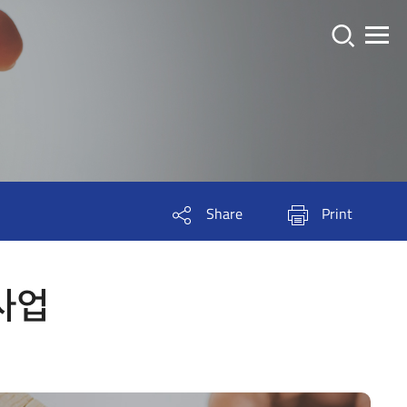
창
Share
Print
업
진
흥
사업
원
S
N
S