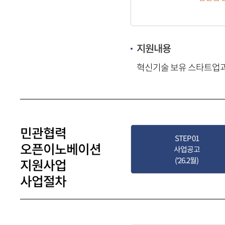
지원내용
혁신기술 보유 스타트업과 
민관협력
STEP
01
오픈이노베이션
사업공고
(’26.2월)
지원사업
사업절차