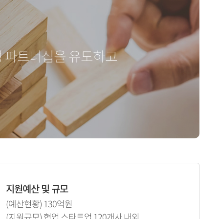
형 파트너십을 유도하고
지원예산 및 규모
(예산현황) 130억원
(지원규모) 협업 스타트업 120개사 내외