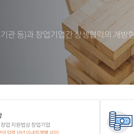
기관 등)과 창업기업간 상생협력의 개방
상
창업 지원법상 창업기업
분야 업력 10년 이내(트랙별 상이)