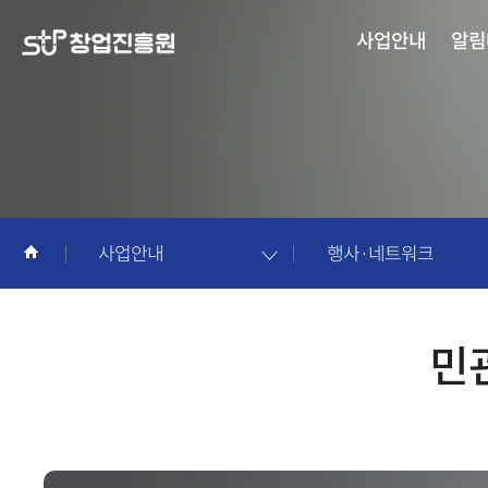
창
사업안내
알림
업
진
흥
원
콘
사업안내
행사·네트워크
텐
츠
민
입
니
다.