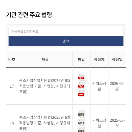
기관 관련 주요 법령
검색
번호
제목
파일
작성자
작성일
기
관
중소기업창업지원법(2026년 6월
관
기획조정
2026-06-
17
적용법령 기준, 시행령, 시행규칙
실
26
련
포함)
주
요
법
령
중소기업창업지원법(2025년 6월
기획조정
2025-06-
목
16
적용법령 기준, 시행령, 시행규칙
실
30
포함)
록