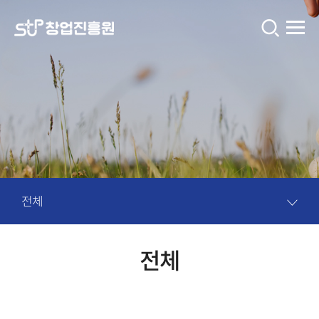
창
업
진
흥
원
콘
텐
츠
입
전체
니
다.
전체