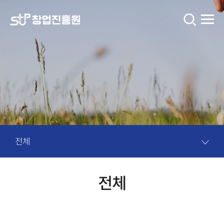
창
업
진
흥
원
콘
텐
츠
입
전체
니
다.
전체