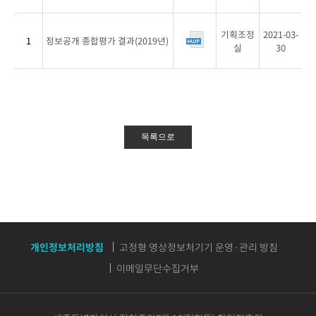
목
록
기획조정
2021-03-
번
1
정보공개 종합평가 결과(2019년)
실
30
호,
제
목,
파
일,
작
목록으로
성
자,
작
성
일
로
구
개인정보처리방침
고정형 영상정보처기기 운영·관리 방침
분
이메일무단수집거부
하
여
안